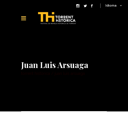
Idioma
Juan Luis Arsuaga
torrent històrica
/
juan luis arsuaga